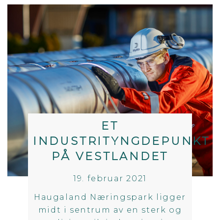
ET
INDUSTRITYNGDEPUNKT
PÅ VESTLANDET
19. februar 2021
Haugaland Næringspark ligger
midt i sentrum av en sterk og