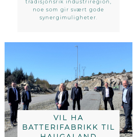
tradisjonsrik industriregion,
noe som gir svært gode
synergimuligheter.
VIL HA
BATTERIFABRIKK TIL
HAUGALAND