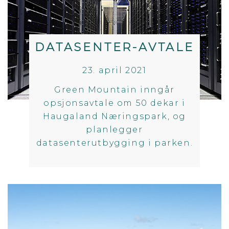
DATASENTER-AVTALE
23. april 2021
Green Mountain inngår
opsjonsavtale om 50 dekar i
Haugaland Næringspark, og
planlegger
datasenterutbygging i parken.