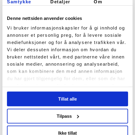
Samtykke
Detaljer
Om
Denne nettsiden anvender cookies
Vi bruker informasjonskapsler for å gi innhold og
annonser et personlig preg, for å levere sosiale
mediefunksjoner og for å analysere trafikken vår.
SATSER PÅ
Vi deler dessuten informasjon om hvordan du
PILOTPROSJEKT FOR
bruker nettstedet vårt, med partnerne våre innen
HYDROGEN
sosiale medier, annonsering og analysearbeid,
som kan kombinere den med annen informasjon
10. juni 2020
du har gjort tilgjengelig for dem, eller som de har
samlet inn gjennom din bruk av tjenestene deres.
Med regjeringens nye
hydrogenstrategi på plass, kan
Tillat alle
Haugaland Næringspark bli
ideell lokasjon for viktig
Tilpass
pilotprosjekt.
Ikke tillat