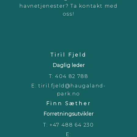
havnetjenester? Ta kontakt med
oss!
Tiril Fjeld
Daglig leder
T:
404 82 788
E:
tiril.fjeld@haugaland-
park.no
Finn Sæther
Forretningsutvikler
T:
+47 488 64 230
E: