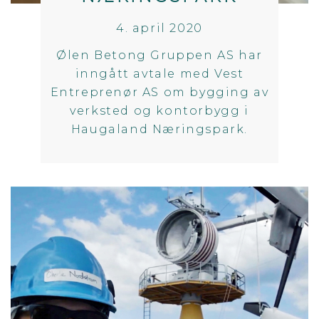
4. april 2020
Ølen Betong Gruppen AS har
inngått avtale med Vest
Entreprenør AS om bygging av
verksted og kontorbygg i
Haugaland Næringspark.