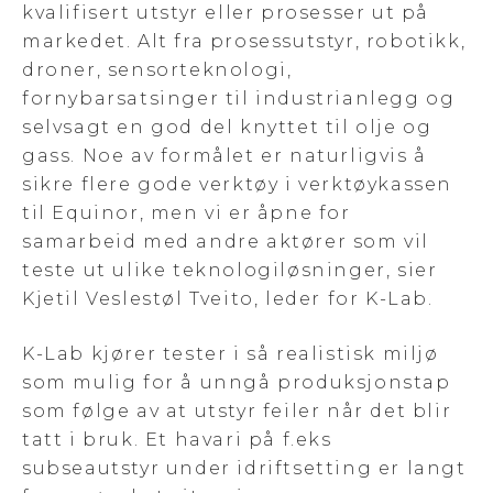
kvalifisert utstyr eller prosesser ut på
markedet. Alt fra prosessutstyr, robotikk,
droner, sensorteknologi,
fornybarsatsinger til industrianlegg og
selvsagt en god del knyttet til olje og
gass. Noe av formålet er naturligvis å
sikre flere gode verktøy i verktøykassen
til Equinor, men vi er åpne for
samarbeid med andre aktører som vil
teste ut ulike teknologiløsninger, sier
Kjetil Veslestøl Tveito, leder for K-Lab.
K-Lab kjører tester i så realistisk miljø
som mulig for å unngå produksjonstap
som følge av at utstyr feiler når det blir
tatt i bruk. Et havari på f.eks
subseautstyr under idriftsetting er langt