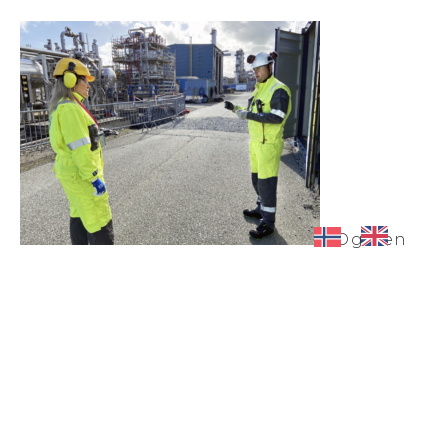
– Og den
unike infrastrukturen gjør at vi har alt vi
trenger til ulike oppsett og behov; her
har vi tilgang på ferskvann, saltvann,
dampanlegg, trykkluft, naturgass, ulike
gasskomposisjoner, væsker og godt med
kraft fra Kårstø-anlegget. Store arealer
på Kårstø gir også mulighet for rask
skalering fra testing til