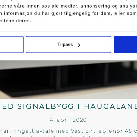
tnerne våre innen sosiale medier, annonsering og analy
lokasjon for viktig pilotprosjekt.
nformasjon du har gjort tilgjengelig for dem, eller som
estene deres.
Tilpass
MED SIGNALBYGG I HAUGALAN
4. april 2020
ar inngått avtale med Vest Entreprenør AS 