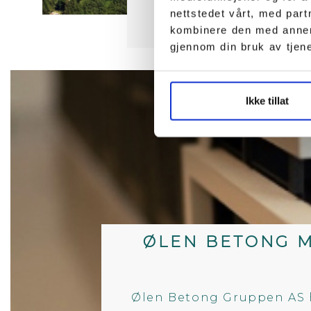
nettstedet vårt, med par
kombinere den med annen i
gjennom din bruk av tjen
Ikke tillat
ØLEN BETONG 
Ølen Betong Gruppen AS h