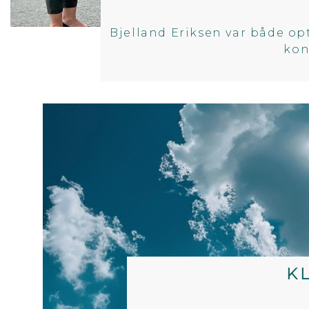
Bjelland Eriksen var både opt
kon
K