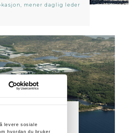
 lokasjon, mener daglig leder
DROGEN
å levere sosiale
 om hvordan du bruker
æringspark bli ideell