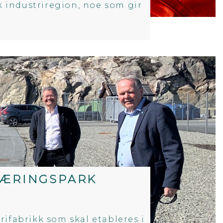
k industriregion, noe som gir
NÆRINGSPARK
ifabrikk som skal etableres i