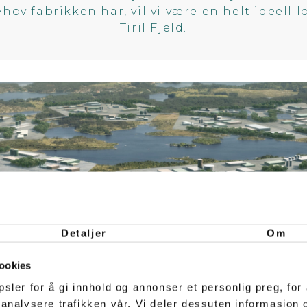
ehov fabrikken har, vil vi være en helt ideell
Tiril Fjeld.
Detaljer
Om
R PÅ PILOTPROSJEKT FOR HY
ookies
10. juni 2020
sler for å gi innhold og annonser et personlig preg, for 
 analysere trafikken vår. Vi deler dessuten informasjon
 hydrogenstrategi på plass, kan Haugaland N