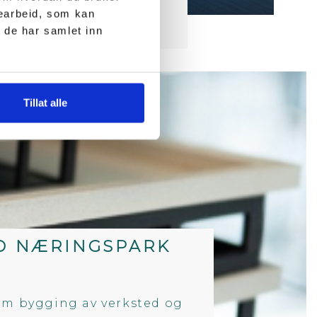
searbeid, som kan
 de har samlet inn
Tillat alle
D NÆRINGSPARK
om bygging av verksted og