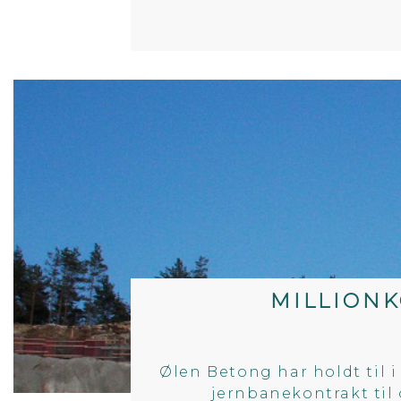
MILLION
Ølen Betong har holdt til i
jernbanekontrakt til