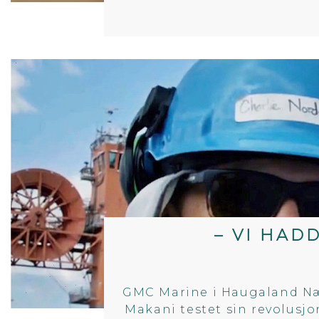
– VI HAD
GMC Marine i Haugaland Nær
Makani testet sin revolusjo