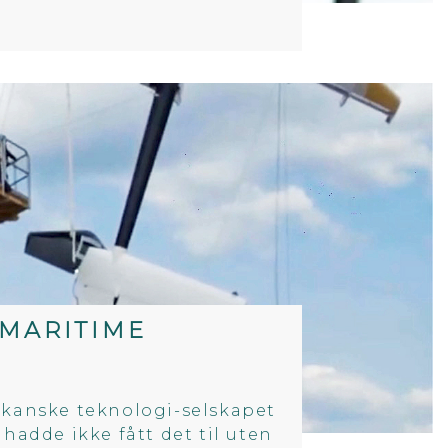
 MARITIME
ikanske teknologi-selskapet
hadde ikke fått det til uten