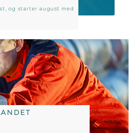
st, og starter august med
LANDET