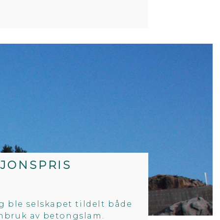
JONSPRIS
g ble selskapet tildelt både
enbruk av betongslam.