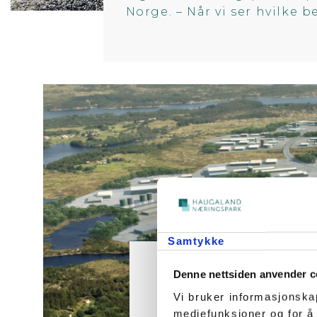
Norge. – Når vi ser hvilke b
Samtykke
SATSE
Denne nettsiden anvender c
Vi bruker informasjonskap
mediefunksjoner og for å
Med regjeringens nye