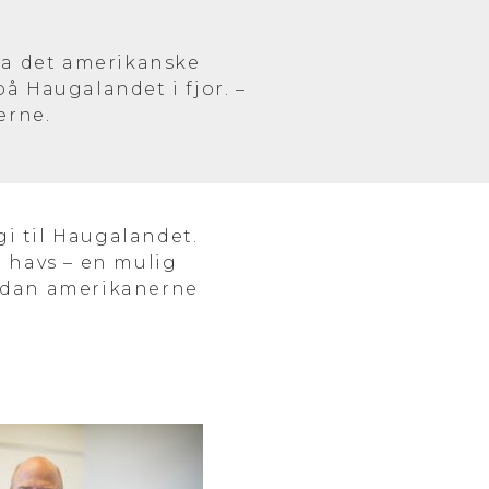
da det amerikanske
å Haugalandet i fjor. –
erne.
i til Haugalandet.
l havs – en mulig
ordan amerikanerne