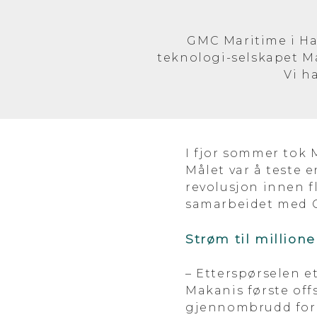
GMC Maritime i Ha
teknologi-selskapet Ma
Vi h
I fjor sommer tok 
Målet var å teste 
revolusjon innen 
samarbeidet med 
Strøm til millione
– Etterspørselen e
Makanis første offs
gjennombrudd for f