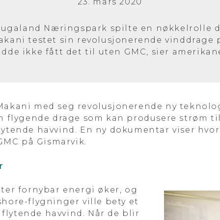
23. mars 2020
ugaland Næringspark spilte en nøkkelrolle 
kani testet sin revolusjonerende vinddrage p
adde ikke fått det til uten GMC, sier amerikan
Makani med seg revolusjonerende ny teknolog
en flygende drage som kan produsere strøm ti
flytende havvind. En ny dokumentar viser hv
GMC på Gismarvik.
r
tter fornybar energi øker, og
hore-flygninger ville bety et
lytende havvind. Når de blir