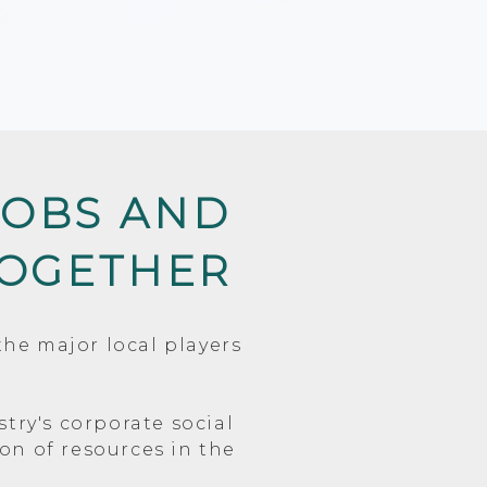
JOBS AND
TOGETHER
the major local players
try's corporate social
ion of resources in the