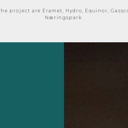
the project are Eramet, Hydro, Equinor, Gas
Næringspark.