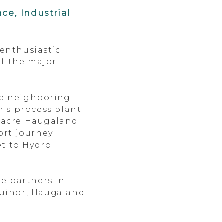
ce, Industrial
 enthusiastic
of the major
he neighboring
r's process plant
 acre Haugaland
ort journey
t to Hydro
he partners in
quinor, Haugaland