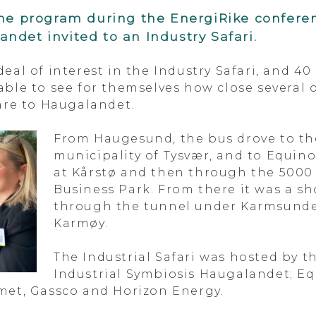
the program during the EnergiRike conferen
ndet invited to an Industry Safari.
eal of interest in the Industry Safari, and 40
able to see for themselves how close several 
 are to Haugalandet.
From Haugesund, the bus drove to t
municipality of Tysvær, and to Equino
at Kårstø and then through the 5000
Business Park. From there it was a sh
through the tunnel under Karmsunde
Karmøy.
The Industrial Safari was hosted by t
Industrial Symbiosis Haugalandet; E
met, Gassco and Horizon Energy.