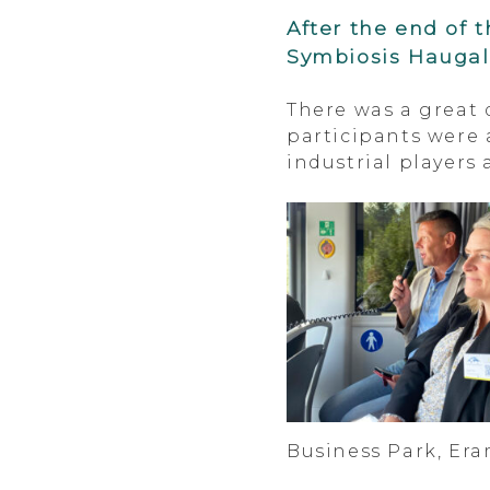
After the end of 
Symbiosis Haugala
There was a great d
participants were 
industrial players
Business Park, Era