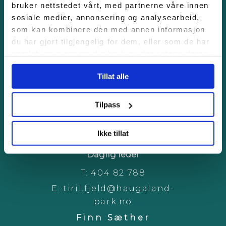
bruker nettstedet vårt, med partnerne våre innen
sosiale medier, annonsering og analysearbeid,
som kan kombinere den med annen informasjon
Er du på utkikk etter næringstomt
du har gjort tilgjengelig for dem, eller som de har
eller trenger du å leie
samlet inn gjennom din bruk av tjenestene deres.
havnetjenester? Ta kontakt med
oss!
Tillat alle
Tilpass
Ikke tillat
Tiril Fjeld
Daglig leder
T:
404 82 788
E:
tiril.fjeld@haugaland-
park.no
Finn Sæther