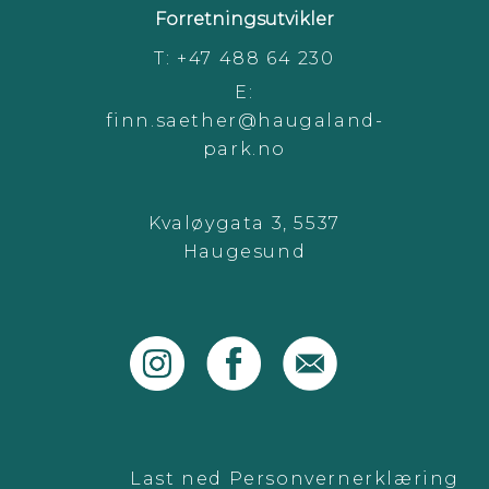
Forretningsutvikler
T:
+47 488 64 230
E:
finn.saether@haugaland-
park.no
Kvaløygata 3, 5537
Haugesund
instagram
facebook
email
Last ned Personvernerklæring