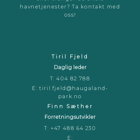
havnetjenester? Ta kontakt med
oss!
Tiril Fjeld
Daglig leder
T:
404 82 788
E:
tiril.fjeld@haugaland-
park.no
Finn Sæther
Forretningsutvikler
T:
+47 488 64 230
E: