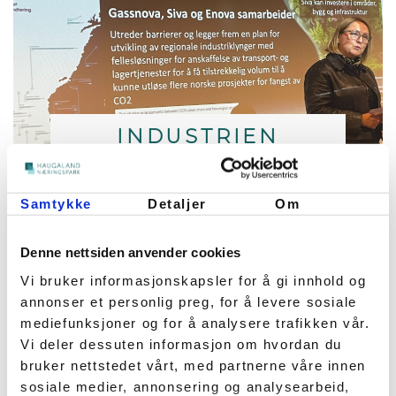
INDUSTRIEN
TRENGER
LANDBASERT
Samtykke
Detaljer
Om
INJEKSJONSTERMINAL!
Denne nettsiden anvender cookies
5. september 2025
Vi bruker informasjonskapsler for å gi innhold og
På CCS Haugalandets seminar
annonser et personlig preg, for å levere sosiale
torsdag 28. august fikk
mediefunksjoner og for å analysere trafikken vår.
deltakerne innsikt i partnernes
Vi deler dessuten informasjon om hvordan du
fangstprosjekter. Eva Karin
bruker nettstedet vårt, med partnerne våre innen
Halland oppsummerte enkelt;
sosiale medier, annonsering og analysearbeid,