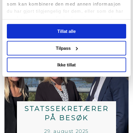
industrien trenger en
som kan kombinere den med annen informasjon
du har gjort tilgjengelig for dem, eller som de har
landbasert injeksjonsterminal.
samlet inn gjennom din bruk av tjenestene deres.
Tillat alle
Tilpass
Ikke tillat
STATSSEKRETÆRER
PÅ BESØK
29. august 2025