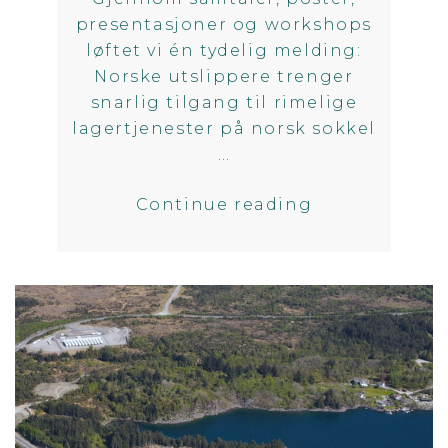
presentasjoner og workshops
løftet vi én tydelig melding:
Norske utslippere trenger
snarlig tilgang til rimelige
lagertjenester på norsk sokkel
…
"Tydelig buds
Continue reading