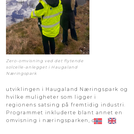
Zero-omvisning ved det flytende
solcelle-anlegget i Haugaland
Næringspark
utviklingen i Haugaland Næringspark og
hvilke muligheter som ligger i
regionens satsing på fremtidig industri.
Programmet inkluderte blant annet en
omvisning i næringsparken, der
deltakerne fikk se flere av