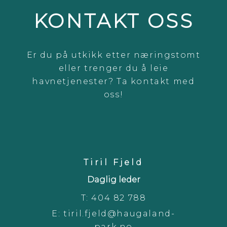
KONTAKT OSS
Er du på utkikk etter næringstomt
eller trenger du å leie
havnetjenester? Ta kontakt med
oss!
Tiril Fjeld
Daglig leder
T:
404 82 788
E:
tiril.fjeld@haugaland-
park.no