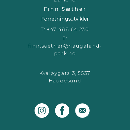
Finn Sæther
Forretningsutvikler
T:
+47 488 64 230
E:
finn.saether@haugaland-
park.no
Kvaløygata 3, 5537
Haugesund
instagram
facebook
email