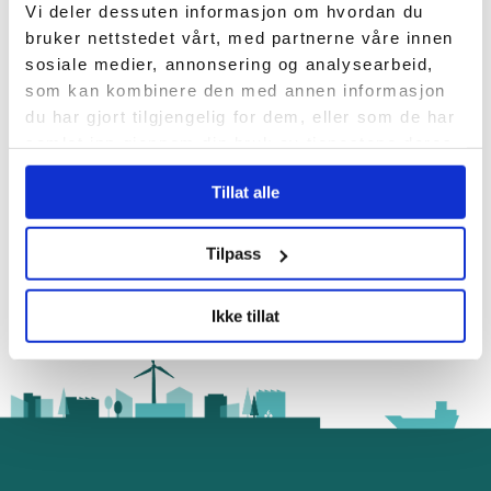
Bru når Solberg-regjeringen
Vi deler dessuten informasjon om hvordan du
fratrådte for én måned siden.
bruker nettstedet vårt, med partnerne våre innen
Karoline har en master i
sosiale medier, annonsering og analysearbeid,
materialvitenskap for energi
som kan kombinere den med annen informasjon
og nanoteknologi og har
du har gjort tilgjengelig for dem, eller som de har
samlet inn gjennom din bruk av tjenestene deres.
tidligere arbeidet blant annet
som ingeniør i bærekraftig
Tillat alle
energi og som prosjektleder …
Tilpass
"Karoline (26
Continue reading
Ikke tillat