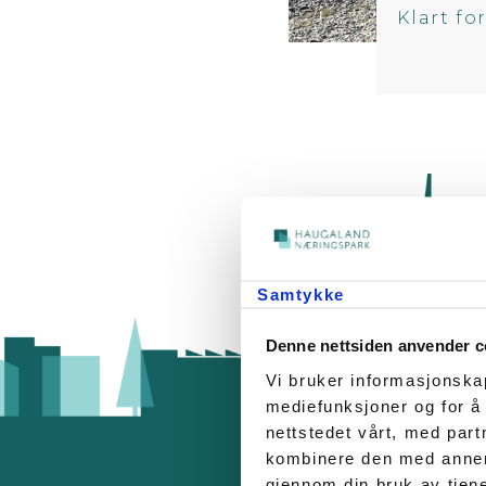
Klart fo
Samtykke
Denne nettsiden anvender c
Vi bruker informasjonskap
mediefunksjoner og for å
nettstedet vårt, med par
kombinere den med annen i
gjennom din bruk av tjen