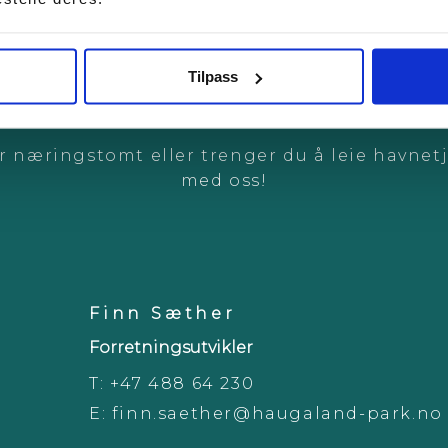
KONTAKT OSS
Tilpass
er næringstomt eller trenger du å leie havnet
med oss!
Finn Sæther
Forretningsutvikler
T:
+47 488 64 230
E:
finn.saether@haugaland-park.no