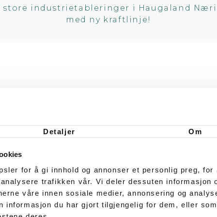
r store industrietableringer i Haugaland Næ
med ny kraftlinje!
Detaljer
Om
ookies
sler for å gi innhold og annonser et personlig preg, for 
 analysere trafikken vår. Vi deler dessuten informasjon
tnerne våre innen sosiale medier, annonsering og analy
nformasjon du har gjort tilgjengelig for dem, eller som
estene deres.