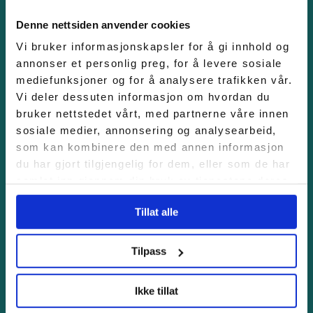
Denne nettsiden anvender cookies
Vi bruker informasjonskapsler for å gi innhold og
annonser et personlig preg, for å levere sosiale
mediefunksjoner og for å analysere trafikken vår.
Tiril Fjeld
Vi deler dessuten informasjon om hvordan du
Daglig leder
bruker nettstedet vårt, med partnerne våre innen
sosiale medier, annonsering og analysearbeid,
T:
404 82 788
som kan kombinere den med annen informasjon
E:
tiril.fjeld@haugaland-
du har gjort tilgjengelig for dem, eller som de har
park.no
samlet inn gjennom din bruk av tjenestene deres.
Finn Sæther
Tillat alle
Forretningsutvikler
T:
+47 488 64 230
Tilpass
E:
finn.saether@haugaland-
Ikke tillat
park.no