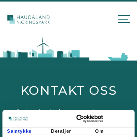
KONTAKT OSS
Er du på utkikk etter næringstomt
eller trenger du å leie
havnetjenester? Ta kontakt med
Samtykke
Detaljer
Om
oss!