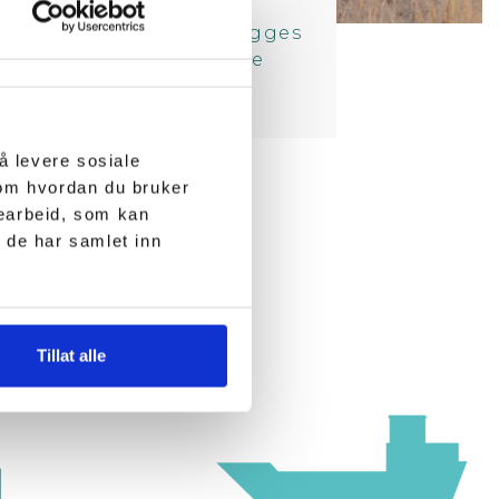
pet atNorth. Det planlegges
gen blir den første store
k.
å levere sosiale
 om hvordan du bruker
searbeid, som kan
 de har samlet inn
Tillat alle