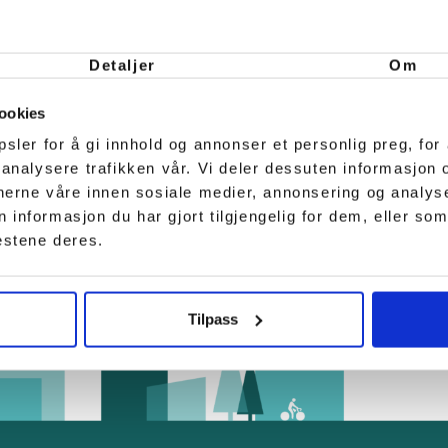
er en tomt på 360 mål til datasenterselska
1 milliarder kroner i første fase, og etablerin
Detaljer
Om
ndustrietableringen i Haugaland Næringspar
ookies
sler for å gi innhold og annonser et personlig preg, for 
 analysere trafikken vår. Vi deler dessuten informasjon
tnerne våre innen sosiale medier, annonsering og analy
nformasjon du har gjort tilgjengelig for dem, eller som
estene deres.
Tilpass