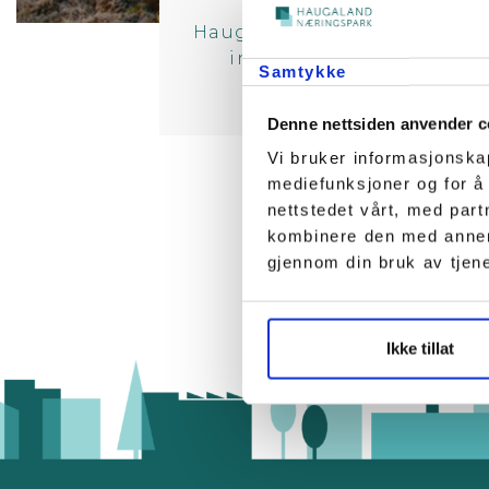
Haugaland Næringspark selg
investeringer på rundt 1
Samtykke
i
Denne nettsiden anvender c
Vi bruker informasjonskap
mediefunksjoner og for å
nettstedet vårt, med par
kombinere den med annen i
gjennom din bruk av tjen
Ikke tillat