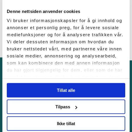
Denne nettsiden anvender cookies
"Tydelig buds
Continue reading
Vi bruker informasjonskapsler for å gi innhold og
annonser et personlig preg, for å levere sosiale
mediefunksjoner og for å analysere trafikken vår.
Vi deler dessuten informasjon om hvordan du
bruker nettstedet vårt, med partnerne våre innen
sosiale medier, annonsering og analysearbeid,
som kan kombinere den med annen informasjon
du har gjort tilgjengelig for dem, eller som de har
samlet inn gjennom din bruk av tjenestene deres.
KONTAKT OSS
Tillat alle
Tilpass
Er du på utkikk etter næringstomt
eller trenger du å leie
Ikke tillat
havnetjenester? Ta kontakt med