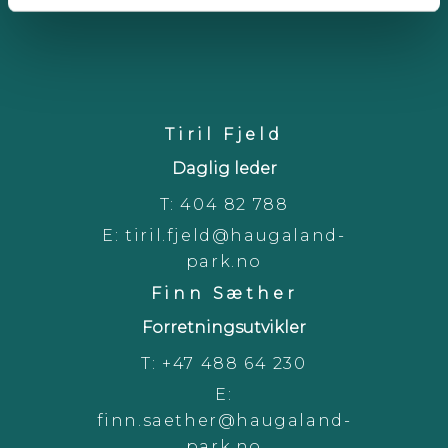
oss!
Tiril Fjeld
Daglig leder
T:
404 82 788
E:
tiril.fjeld@haugaland-
park.no
Finn Sæther
Forretningsutvikler
T:
+47 488 64 230
E:
finn.saether@haugaland-
park.no