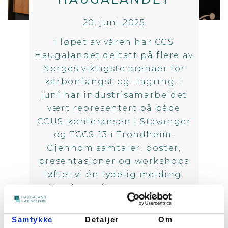
20. juni 2025
I løpet av våren har CCS
Haugalandet deltatt på flere av
Norges viktigste arenaer for
karbonfangst og -lagring. I
juni har industrisamarbeidet
vært representert på både
CCUS-konferansen i Stavanger
og TCCS-13 i Trondheim.
Gjennom samtaler, poster,
presentasjoner og workshops
løftet vi én tydelig melding:
Norske utslippere trenger
snarlig tilgang til rimelige
lagertjenester på norsk sokkel
Samtykke
Detaljer
Om
…