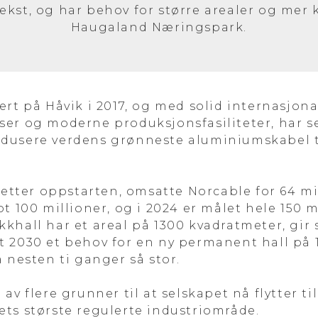
ekst, og har behov for større arealer og mer kr
Haugaland Næringspark.
ert på Håvik i 2017, og med solid internasjona
er og moderne produksjonsfasiliteter, har se
usere verdens grønneste aluminiumskabel til 
 etter oppstarten, omsatte Norcable for 64 mil
t 100 millioner, og i 2024 er målet hele 150 m
khall har et areal på 1300 kvadratmeter, gir 
t 2030 et behov for en ny permanent hall på 
 nesten ti ganger så stor.
av flere grunner til at selskapet nå flytter t
ts største regulerte industriområde.