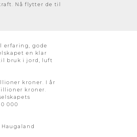
aft. Nå flytter de til
l erfaring, gode
lskapet en klar
bruk i jord, luft
lioner kroner. I år
illioner kroner.
selskapets
10 000
il Haugaland