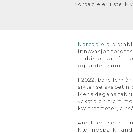
Norcable er i sterk v
Norcable
ble etabl
innovasjonsprosess
ambisjon om å prod
og under vann.
I 2022, bare fem år
sikter selskapet mo
Mens dagens fabrik
vekstplan frem mo
kvadratmeter, altså
Arealbehovet er én 
Næringspark, lande