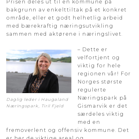
Prisen deles ut til en kommune på
bakgrunn av enkelttiltak på et konkret
område, eller et godt helhetlig arbeid
med bærekraftig næringsutvikling
sammen med aktørene i næringslivet.
– Dette er
velfortjent og
viktig for hele
regionen vår! For
Norges største
regulerte
Næringspark på
Daglig leder i Haugaland
Gismarvik er det
Næringspark, Tiril Fjeld
særdeles viktig
med en
fremoverlent og offensiv kommune. Det
er her de viktige areal og