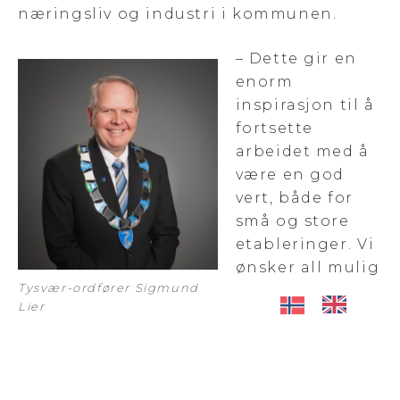
næringsliv og industri i kommunen.
– Dette gir en
enorm
inspirasjon til å
fortsette
arbeidet med å
være en god
vert, både for
små og store
etableringer. Vi
ønsker all mulig
Tysvær-ordfører Sigmund
Lier
næringsutvikling velkommen til Tysvær,
og er opptatt av å legge til rette for at