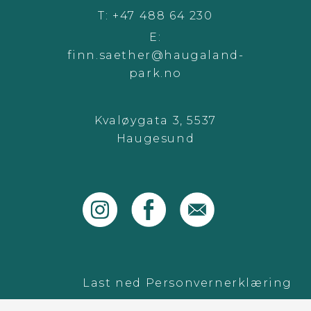
T:
+47 488 64 230
E:
finn.saether@haugaland-
park.no
Kvaløygata 3, 5537
Haugesund
instagram
facebook
email
Last ned Personvernerklæring