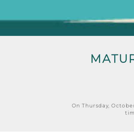
MATUR
On Thursday, October
ti