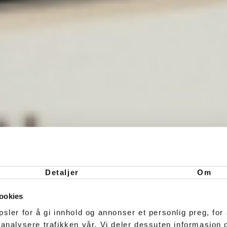
Detaljer
Om
ookies
sler for å gi innhold og annonser et personlig preg, for 
 analysere trafikken vår. Vi deler dessuten informasjon