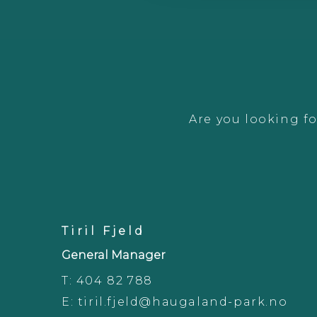
Are you looking fo
Tiril Fjeld
General Manager
T:
404 82 788
E:
tiril.fjeld@haugaland-park.no