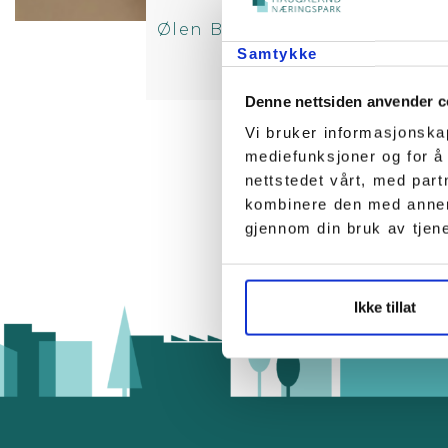
Ølen Betong Gruppen AS has 
of a wor
Samtykke
Denne nettsiden anvender c
Vi bruker informasjonskap
mediefunksjoner og for å
nettstedet vårt, med par
kombinere den med annen i
gjennom din bruk av tjen
Ikke tillat