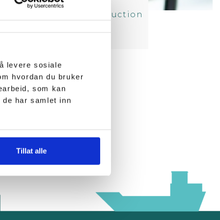
enør AS for the construction
ingspark.
å levere sosiale
 om hvordan du bruker
searbeid, som kan
 de har samlet inn
Tillat alle