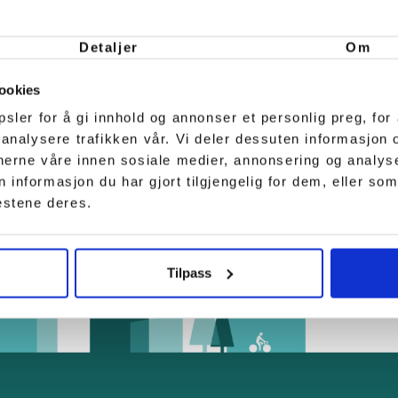
entered into an agreement with Vest Entrepr
kshop and office building in Haugaland Nær
Detaljer
Om
ookies
sler for å gi innhold og annonser et personlig preg, for 
 analysere trafikken vår. Vi deler dessuten informasjon
tnerne våre innen sosiale medier, annonsering og analy
nformasjon du har gjort tilgjengelig for dem, eller som
estene deres.
Tilpass