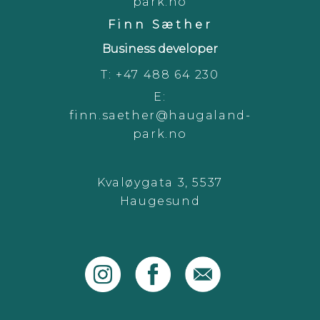
park.no
Finn Sæther
Business developer
T:
+47 488 64 230
E:
finn.saether@haugaland-
park.no
Kvaløygata 3, 5537
Haugesund
instagram
facebook
email