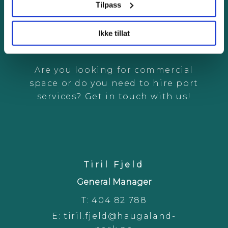
Tilpass
CONTACT US
Ikke tillat
Are you looking for commercial
space or do you need to hire port
services? Get in touch with us!
Tiril Fjeld
General Manager
T:
404 82 788
E:
tiril.fjeld@haugaland-