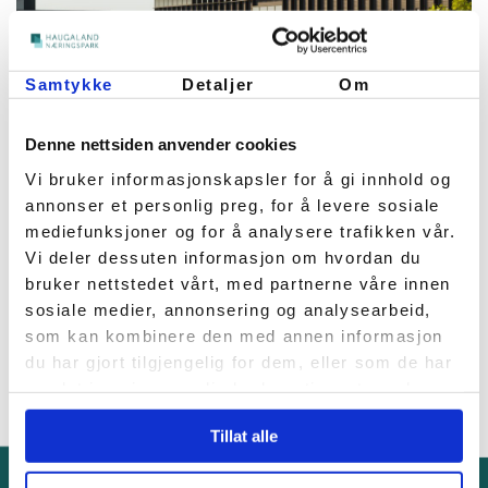
NEW HEAD OFFICE
Samtykke
Detaljer
Om
FOR VASSBAKK &
STOL
Denne nettsiden anvender cookies
Vi bruker informasjonskapsler for å gi innhold og
March 10, 2025
annonser et personlig preg, for å levere sosiale
Vassbakk & Stol is building a
mediefunksjoner og for å analysere trafikken vår.
Vi deler dessuten informasjon om hvordan du
new head office in Haugaland
bruker nettstedet vårt, med partnerne våre innen
Business Park!
sosiale medier, annonsering og analysearbeid,
som kan kombinere den med annen informasjon
du har gjort tilgjengelig for dem, eller som de har
samlet inn gjennom din bruk av tjenestene deres.
Tillat alle